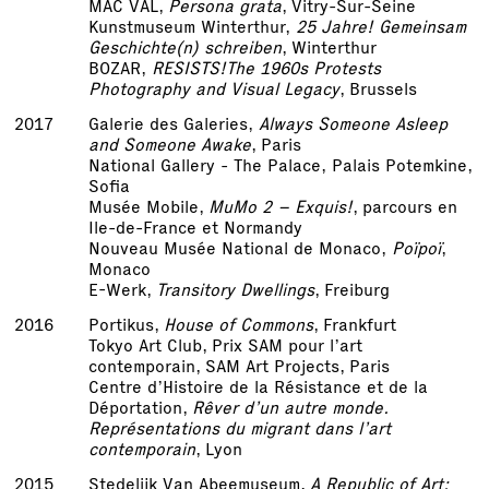
MAC VAL,
Persona grata
, Vitry-Sur-Seine
Kunstmuseum Winterthur,
25 Jahre! Gemeinsam
Geschichte(n) schreiben
, Winterthur
BOZAR,
RESISTS!
The 1960s Protests
Photography and Visual Legacy
, Brussels
2017
Galerie des Galeries,
Always Someone Asleep
and Someone Awake
, Paris
National Gallery - The Palace, Palais Potemkine,
Sofia
Musée Mobile,
MuMo 2 – Exquis!
, parcours en
Ile-de-France et Normandy
Nouveau Musée National de Monaco,
Poïpoï
,
Monaco
E-Werk,
Transitory Dwellings
, Freiburg
2016
Portikus,
House of Commons
, Frankfurt
Tokyo Art Club, Prix SAM pour l’art
contemporain, SAM Art Projects, Paris
Centre d’Histoire de la Résistance et de la
Déportation,
Rêver d’un autre monde.
Représentations du migrant dans l’art
contemporain
, Lyon
2015
Stedelijk Van Abeemuseum,
A Republic of Art: