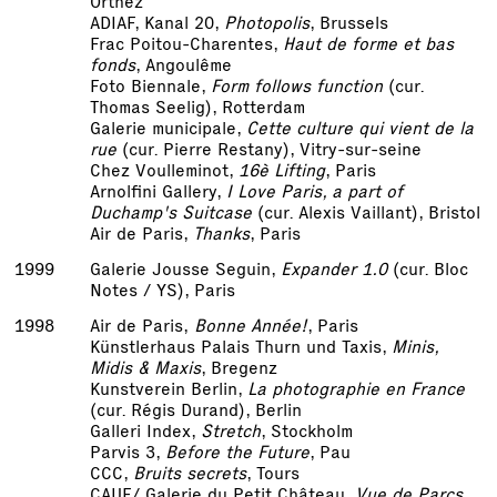
Orthez
ADIAF, Kanal 20,
Photopolis
, Brussels
Frac Poitou-Charentes,
Haut de forme et bas
fonds
, Angoulême
Foto Biennale,
Form follows function
(cur.
Thomas Seelig), Rotterdam
Galerie municipale,
Cette culture qui vient de la
rue
(cur. Pierre Restany), Vitry-sur-seine
Chez Voulleminot,
16è Lifting
, Paris
Arnolfini Gallery,
I Love Paris, a part of
Duchamp's Suitcase
(cur. Alexis Vaillant), Bristol
Air de Paris,
Thanks
, Paris
1999
Galerie Jousse Seguin,
Expander 1.0
(cur. Bloc
Notes / YS), Paris
1998
Air de Paris,
Bonne Année!
, Paris
Künstlerhaus Palais Thurn und Taxis,
Minis,
Midis & Maxis
, Bregenz
Kunstverein Berlin,
La photographie en France
(cur. Régis Durand), Berlin
Galleri Index,
Stretch
, Stockholm
Parvis 3,
Before the Future
, Pau
CCC,
Bruits secrets
, Tours
CAUE/ Galerie du Petit Château,
Vue de Parcs
,