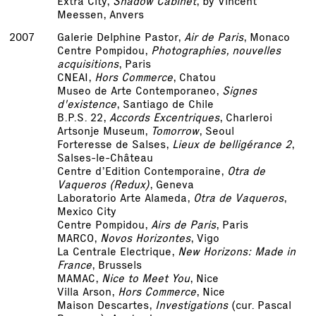
Extra City,
Shadow Cabinet
, by Vincent
Meessen, Anvers
2007
Galerie Delphine Pastor,
Air de Paris
, Monaco
Centre Pompidou,
Photographies, nouvelles
acquisitions
, Paris
CNEAI,
Hors Commerce
, Chatou
Museo de Arte Contemporaneo,
Signes
d'existence
, Santiago de Chile
B.P.S. 22,
Accords Excentriques
, Charleroi
Artsonje Museum,
Tomorrow
, Seoul
Forteresse de Salses,
Lieux de belligérance 2
,
Salses-le-Château
Centre d’Edition Contemporaine,
Otra de
Vaqueros (Redux)
, Geneva
Laboratorio Arte Alameda,
Otra de Vaqueros
,
Mexico City
Centre Pompidou,
Airs de Paris
, Paris
MARCO,
Novos Horizontes
, Vigo
La Centrale Electrique,
New Horizons: Made in
France
, Brussels
MAMAC,
Nice to Meet You
, Nice
Villa Arson,
Hors Commerce
, Nice
Maison Descartes,
Investigations
(cur. Pascal