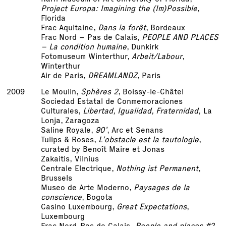
Project Europa: Imagining the (Im)Possible
,
Florida
Frac Aquitaine,
Dans la forêt
, Bordeaux
Frac Nord – Pas de Calais,
PEOPLE AND PLACES
– La condition humaine
, Dunkirk
Fotomuseum Winterthur,
Arbeit/Labour
,
Winterthur
Air de Paris,
DREAMLANDZ
, Paris
2009
Le Moulin,
Sphères 2
, Boissy-le-Châtel
Sociedad Estatal de Conmemoraciones
Culturales,
Libertad, Igualidad, Fraternidad,
La
Lonja, Zaragoza
Saline Royale,
90’
, Arc et Senans
Tulips & Roses,
L’obstacle est la tautologie
,
curated by Benoît Maire et Jonas
Zakaitis, Vilnius
Centrale Electrique,
Nothing ist Permanent
,
Brussels
Museo de Arte Moderno,
Paysages de la
conscience
, Bogota
Casino Luxembourg,
Great Expectations
,
Luxembourg
Frac Nord-Pas de Calais,
People and places #2,