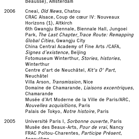
Beausse), Amsterdam
2006
Cneai,
Old News
, Chatou
CRAC Alsace, Coup de cœur IV: Nouveaux
Horizons (1), Altkirch
6th Gwangju Biennale, Biennale Hall, Jungoei
Park,
The Last Chapter_Trace Route: Remapping
Global Cities
, Gwangju City
China Central Academy of Fine Arts /CAFA,
Signes d’existence
, Beijing
Fotomuseum Winterthur,
Stories, histories
,
Winterthur
Centre d'art de Neuchâtel,
Kit's O' Part
,
Neuchâtel
Villa Arson,
Transmission
, Nice
Domaine de Chamarande,
Liaisons excentriques
,
Chamarande
Musée d’Art Moderne de la Ville de Paris/ARC,
Nouvelles acquisitions
, Paris
Palais de Tokyo,
Notre histoire
, Paris
2005
Université Paris I,
Sorbonne ouverte
, Paris
Musée des Beaux-Arts,
Pour de vrai
, Nancy
FRAC Poitou-Charentes,
Participe Présent
,
Angoulême