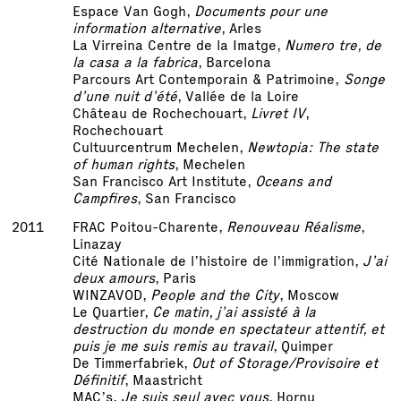
Espace Van Gogh,
Documents pour une
information alternative
, Arles
La Virreina Centre de la Imatge,
Numero tre, de
la casa a la fabrica
, Barcelona
Parcours Art Contemporain & Patrimoine,
Songe
d’une nuit d’été
, Vallée de la Loire
Château de Rochechouart,
Livret IV
,
Rochechouart
Cultuurcentrum Mechelen,
Newtopia: The state
of human rights
, Mechelen
San Francisco Art Institute,
Oceans and
Campfires
, San Francisco
2011
FRAC Poitou-Charente,
Renouveau Réalisme
,
Linazay
Cité Nationale de l’histoire de l’immigration,
J’ai
deux amours
, Paris
WINZAVOD,
People and the City
, Moscow
Le Quartier,
Ce matin, j’ai assisté à la
destruction du monde en spectateur attentif, et
puis je me suis remis au travail
, Quimper
De Timmerfabriek,
Out of Storage/Provisoire et
Définitif
, Maastricht
MAC’s,
Je suis seul avec vous
, Hornu