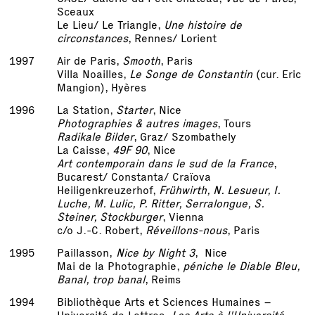
Sceaux
Le Lieu/ Le Triangle,
Une histoire de
circonstances
, Rennes/ Lorient
1997
Air de Paris,
Smooth
, Paris
Villa Noailles,
Le Songe de Constantin
(cur. Eric
Mangion), Hyères
1996
La Station,
Starter
, Nice
Photographies & autres images
, Tours
Radikale Bilder
, Graz/ Szombathely
La Caisse,
49F 90
, Nice
Art contemporain dans le sud de la France
,
Bucarest/ Constanta/ Craïova
Heiligenkreuzerhof,
Frühwirth, N. Lesueur, I.
Luche, M. Lulic, P. Ritter, Serralongue, S.
Steiner, Stockburger
, Vienna
c/o J.-C. Robert,
Réveillons-nous
, Paris
1995
Paillasson,
Nice by Night 3
, Nice
Mai de la Photographie,
péniche le Diable Bleu,
Banal, trop banal
, Reims
1994
Bibliothèque Arts et Sciences Humaines –