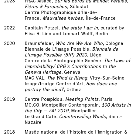
2023
FRAC Alsace,
Sur les Bords du Monde: Férales,
Fières & Farouches
, Sélestat
Centre Photographique d'Île-de-
France,
Mauvaises herbes
, Île-de-France
2022
Capitain Petzel,
the state I am in
, curated by
Elisa R. Linn and Lennart Wolff, Berlin
2020
Braunsfelder,
Who Are We Are Who
, Cologne
Biennale de L'Image Possible,
Biennale de
L'Image Possible (BIP) 2020
, Liège
Centre de la Photographie Genève,
The Laws of
Improbability/ CPG's Contributions to the
Geneva Heritage
, Geneva
MAC VAL,
The Wind is Rising
, Vitry-Sur-Seine
Image/Imatge Centre d'Art,
How does one
portray the wind?
, Orthez
2019
Centre Pompidou,
Meeting Points
, Paris
MO.CO. Montpellier Contemporain,
100 Artists in
the City – ZAT 2019
, Montpellier
Le Grand Café,
Countervailing Winds
, Saint-
Nazaire
2018
Musée national de l'histoire de l'immigration &