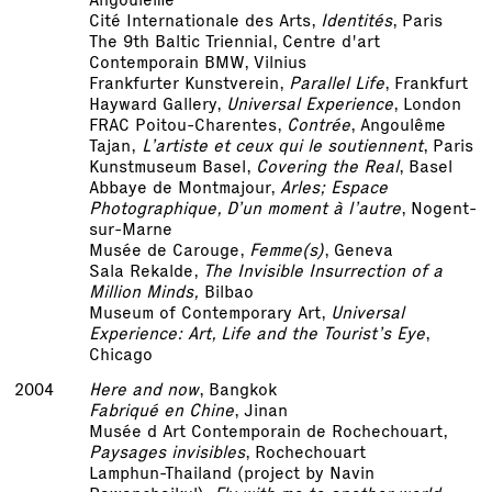
Cité Internationale des Arts,
Identités
, Paris
The 9th Baltic Triennial, Centre d'art
Contemporain BMW, Vilnius
Frankfurter Kunstverein,
Parallel Life
, Frankfurt
Hayward Gallery,
Universal Experience
, London
FRAC Poitou-Charentes,
Contrée
, Angoulême
Tajan,
L’artiste et ceux qui le soutiennent
, Paris
Kunstmuseum Basel,
Covering the Real
, Basel
Abbaye de Montmajour,
Arles; Espace
Photographique, D’un moment à l’autre
, Nogent-
sur-Marne
Musée de Carouge,
Femme(s)
, Geneva
Sala Rekalde,
The Invisible Insurrection of a
Million Minds,
Bilbao
Museum of Contemporary Art,
Universal
Experience: Art, Life and the Tourist’s Eye
,
Chicago
2004
Here and now
, Bangkok
Fabriqué en Chine
, Jinan
Musée d Art Contemporain de Rochechouart,
Paysages invisibles
, Rochechouart
Lamphun-Thailand (project by Navin