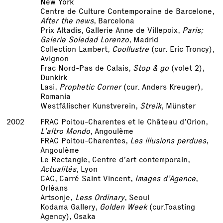
New York
Centre de Culture Contemporaine de Barcelone,
After the news
, Barcelona
Prix Altadis, Gallerie Anne de Villepoix,
Paris;
Galerie Soledad Lorenzo
, Madrid
Collection Lambert,
Coollustre
(cur. Eric Troncy),
Avignon
Frac Nord-Pas de Calais,
Stop & go
(volet 2),
Dunkirk
Lasi,
Prophetic Corner
(cur. Anders Kreuger),
Romania
Westfälischer Kunstverein,
Streik
, Münster
2002
FRAC Poitou-Charentes et le Château d’Orion,
L’altro Mondo
, Angoulème
FRAC Poitou-Charentes,
Les illusions perdues
,
Angoulème
Le Rectangle, Centre d’art contemporain,
Actualités
, Lyon
CAC, Carré Saint Vincent,
Images d’Agence
,
Orléans
Artsonje,
Less Ordinary
, Seoul
Kodama Gallery,
Golden Week
(cur.Toasting
Agency), Osaka