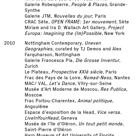
Galerie Robespierre,
People & Places
, Grande-
Synthe
Galerie JTM,
Nouvelles du jour,
Paris
CRAC Sète,
OPEN FRAME: 1er mouvement
, Sète
Miriam and Ira D. Wallach Art Gallery,
Project
Europa: Imagining the (Im)Possible
, New York
2010
Nottingham Contemporary,
Uneven
Geographies,
curated by TJ Demos and Alex
Farquharson, Nottingham
Galerie Francesca Pia,
Die Grosse Inventur
,
Zurich
Le Plateau,
Prospective XXIè siècle
, Paris
Frac des Pays de la Loire,
Nomad-Ness,
Nantes
MAC/ VAL,
Let’s Dance
, Vitry-sur-Seine
Musée d’Art Moderne de Moscou,
Res Publica
,
Moscow
Frac Poitou-Charentex,
Animal politique
,
Angoulême
Espace d’exposition de la Head,
Vice versa.
LiveInYourHead
, Geneva
Musée de l'île d'Oléron,
Un tout petit monde
,
Saint-Pierre d'Oléron
Harn Museum of Art University of Florida,