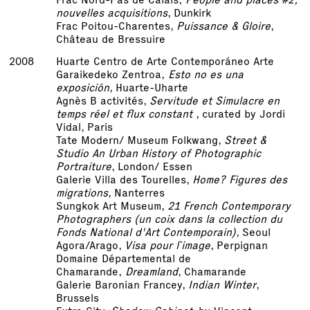
nouvelles acquisitions
, Dunkirk
Frac Poitou-Charentes,
Puissance & Gloire
,
Château de Bressuire
2008
Huarte Centro de Arte Contemporáneo Arte
Garaikedeko Zentroa,
Esto no es una
exposición
, Huarte-Uharte
Agnès B activités,
Servitude et Simulacre en
temps réel et flux constant
, curated by Jordi
Vidal, Paris
Tate Modern/ Museum Folkwang,
Street &
Studio An Urban History of Photographic
Portraiture
, London/ Essen
Galerie Villa des Tourelles,
Home? Figures des
migrations
, Nanterres
Sungkok Art Museum,
21 French Contemporary
Photographers (un coix dans la collection du
Fonds National d'Art Contemporain)
, Seoul
Agora/Arago,
Visa pour l`image
, Perpignan
Domaine Départemental de
Chamarande,
Dreamland
, Chamarande
Galerie Baronian Francey,
Indian Winter
,
Brussels