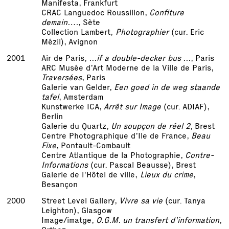
Manifesta, Frankfurt
CRAC Languedoc Roussillon,
Confiture
demain….
, Sète
Collection Lambert,
Photographier
(cur. Eric
Mézil), Avignon
2001
Air de Paris,
...if a double-decker bus ...
, Paris
ARC Musée d’Art Moderne de la Ville de Paris,
Traversées
, Paris
Galerie van Gelder,
Een goed in de weg staande
tafel
, Amsterdam
Kunstwerke ICA,
Arrêt sur Image
(cur. ADIAF),
Berlin
Galerie du Quartz,
Un soupçon de réel 2
, Brest
Centre Photographique d’Ile de France,
Beau
Fixe
, Pontault-Combault
Centre Atlantique de la Photographie,
Contre-
Informations
(cur. Pascal Beausse), Brest
Galerie de l'Hôtel de ville,
Lieux du crime
,
Besançon
2000
Street Level Gallery,
Vivre sa vie
(cur. Tanya
Leighton), Glasgow
Image/imatge,
O.G.M. un transfert d'information
,