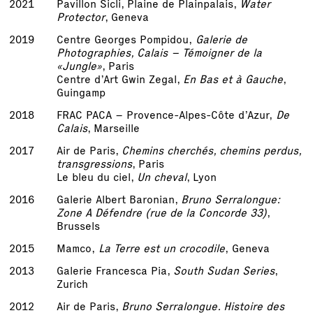
2021
Pavillon Sicli, Plaine de Plainpalais,
Water
Protector
, Geneva
2019
Centre Georges Pompidou,
Galerie de
Photographies, Calais – Témoigner de la
«Jungle»
, Paris
Centre d’Art Gwin Zegal,
En Bas et à Gauche
,
Guingamp
2018
FRAC PACA – Provence-Alpes-Côte d’Azur,
De
Calais
, Marseille
2017
Air de Paris,
Chemins cherchés, chemins perdus,
transgressions
, Paris
Le bleu du ciel,
Un cheval
, Lyon
2016
Galerie Albert Baronian,
Bruno Serralongue:
Zone A Défendre (rue de la Concorde 33)
,
Brussels
2015
Mamco,
La Terre est un crocodile
, Geneva
2013
Galerie Francesca Pia,
South Sudan Series
,
Zurich
2012
Air de Paris,
Bruno Serralongue. Histoire des