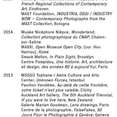
French Regional Collections of Contemporary
Art
, Eindhoven
MAST Foundation,
INDUSTRIA, OGGI / INDUSTRY
NOW – Contemporary Photographs from the
MAST Collection
, Bologna
2014
Musée Nicéphore Niépce,
Wonderland
,
Collection photographique du CNAP
, Chalon-
sur-Saône
MAXXI,
Open Museum Open City
, (cur. Hou
Hanrou), Rome
Smack Mellon,
In Plain Sight
, Brooklyn
Centre Pompidou,
Une histoire. Art, architecture
et design, des années 80 à aujourd’hui
, Paris
2013
MSGSÜ Tophane-i Amire Culture and Arts
Center,
Unknown Forces
, Istanbul
Pavillon Vendôme,
Au-delà de cette frontière,
votre ticket n'est plus valable
, Clichy
Auckland Art Gallery,
The 5th Auckland Triennial,
If you were to live here
, New Zealand
Galerie Marian Goodman,
Lens drawings
, Paris
Centre de la photographie,
FalseFakes, 50
Jours Pour la Photographie à Genève
, Geneva